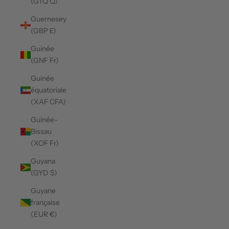
(GTQ Q)
Guernesey
(GBP £)
Guinée
(GNF Fr)
Guinée
équatoriale
(XAF CFA)
Guinée-
Bissau
(XOF Fr)
Guyana
(GYD $)
Guyane
française
(EUR €)