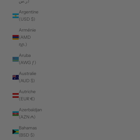
ر.س)
Argentine
(USD $)
Arménie
(AMD
դր.)
Aruba
(AWG ƒ)
Australie
(AUD $)
Autriche
(EUR €)
Azerbaïdjan
(AZN ₼)
Bahamas
(BSD $)