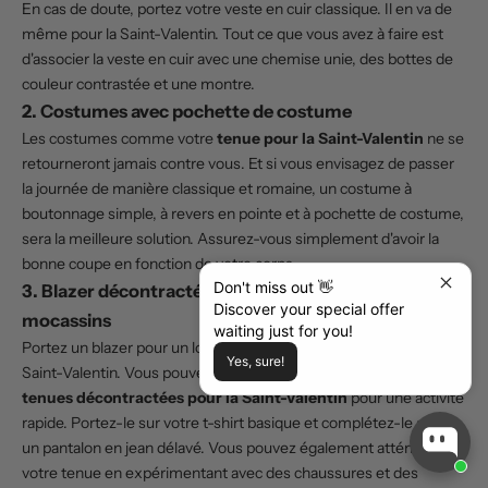
En cas de doute, portez votre veste en cuir classique. Il en va de
même pour la Saint-Valentin. Tout ce que vous avez à faire est
d'associer la
veste en cuir
avec une chemise unie, des bottes de
couleur contrastée et une montre.
2. Costumes avec pochette de costume
Les costumes
comme votre
tenue pour la Saint-Valentin
ne se
retourneront jamais contre vous. Et si vous envisagez de passer
la journée de manière classique et romaine, un costume à
boutonnage simple, à revers en pointe et à pochette de costume,
sera la meilleure solution. Assurez-vous simplement d'avoir la
bonne coupe en fonction de votre corps.
Don't miss out 👋
3. Blazer décontracté avec des jeans et des
Discover your special offer
mocassins
waiting just for you!
Portez un
blazer
pour un look brillant et extraordinaire le jour de la
Yes, sure!
Saint-Valentin. Vous pouvez le conserver dans vos
idées de
tenues décontractées pour la Saint-Valentin
pour une activité
rapide. Portez-le sur votre t-shirt basique et complétez-le avec
un pantalon en jean
délavé. Vous pouvez également atténuer
votre tenue en expérimentant avec des chaussures et
des