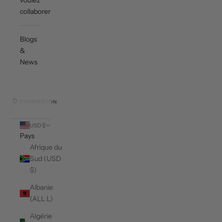
voulez
collaborer ?
Blogs
&
News
CONNEXION
USD $
Pays
Afrique du
Sud (USD
$)
Albanie
(ALL L)
Algérie