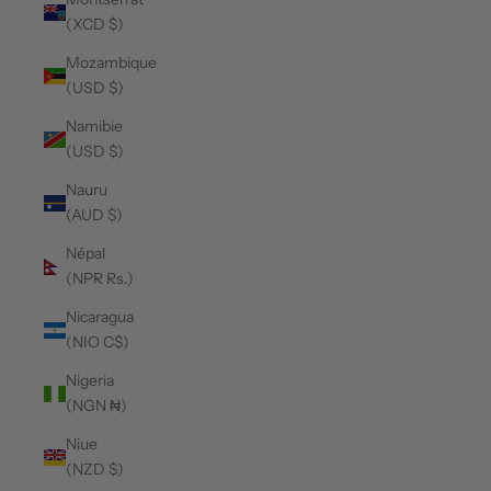
(XCD $)
Mozambique
(USD $)
Namibie
(USD $)
Nauru
(AUD $)
Népal
(NPR Rs.)
Nicaragua
(NIO C$)
Nigeria
(NGN ₦)
Niue
(NZD $)