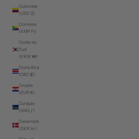
Colombie
(USD $)
Comores
(KMF Fr)
Corée du
Sud
(KRW ₩)
Costa Rica
(CRC ₡)
Croatie
(EUR €)
Curaçao
(ANG ƒ)
Danemark
(DKK kr.)