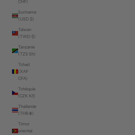
CHF)
Suriname
(USD $)
Taïwan
(TWD $)
Tanzanie
(TZS Sh)
Tchad
(XAF
CFA)
Tchéquie
(CZK Kč)
Thaïlande
(THB ฿)
Timor
oriental