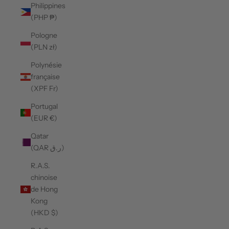
Philippines
(PHP ₱)
Pologne
(PLN zł)
Polynésie
française
(XPF Fr)
Portugal
(EUR €)
Qatar
(QAR ر.ق)
R.A.S.
chinoise
de Hong
Kong
(HKD $)