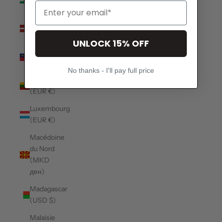
(USD $)
Lettonie
(EUR €)
UNLOCK 15% OFF
Liechtenstein
(CHF CHF)
No thanks - I'll pay full price
Lituanie
(EUR €)
Luxembourg
(EUR €)
Macédoine
du Nord
(MKD
ден)
Madagascar
(USD $)
Malaisie