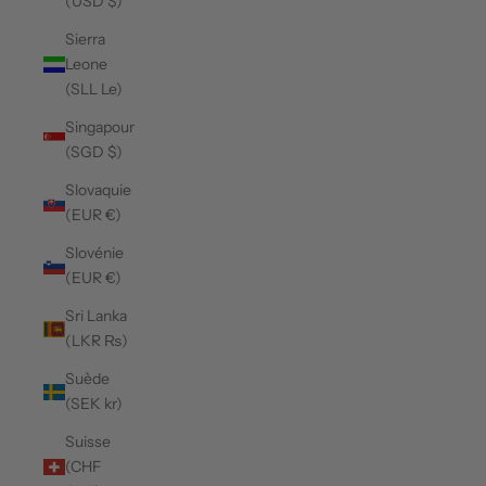
(USD $)
Sierra
Leone
(SLL Le)
Singapour
(SGD $)
Slovaquie
(EUR €)
Slovénie
(EUR €)
Sri Lanka
(LKR ₨)
Suède
(SEK kr)
Suisse
(CHF