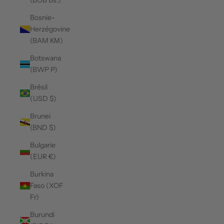
(BOB Bs.)
Bosnie-
Herzégovine
(BAM КМ)
Botswana
(BWP P)
Brésil
(USD $)
Brunei
(BND $)
Bulgarie
(EUR €)
Burkina
Faso (XOF
Fr)
Burundi