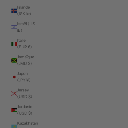
Islande
(ISK kr)
Israël (ILS
₪)
Italie
(EUR €)
Jamaïque
(JMD $)
Japon
(JPY ¥)
Jersey
(USD $)
Jordanie
(USD $)
Kazakhstan