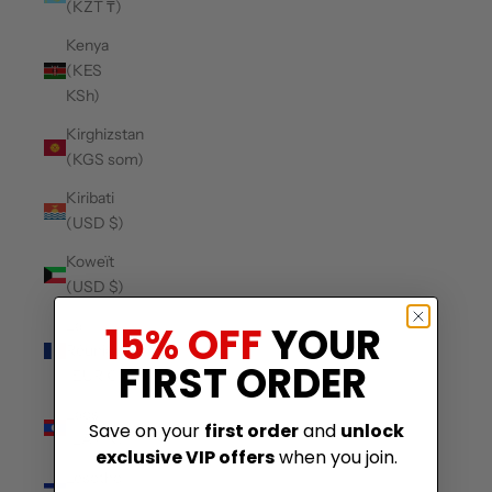
(KZT ₸)
Kenya
(KES
KSh)
Kirghizstan
(KGS som)
Kiribati
(USD $)
Koweït
(USD $)
La
15% OFF
YOUR
Réunion
FIRST ORDER
(EUR €)
Laos
Save on your
first order
and
unlock
(LAK ₭)
exclusive VIP offers
when you join.
Lesotho