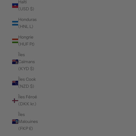
Haïti
(USD $)
Honduras
(HNL L)
Hongrie
(HUF Ft)
Îles
Caïmans
(KYD $)
Îles Cook
(NZD $)
Îles Féroé
(DKK kr.)
Îles
Malouines
(FKP £)