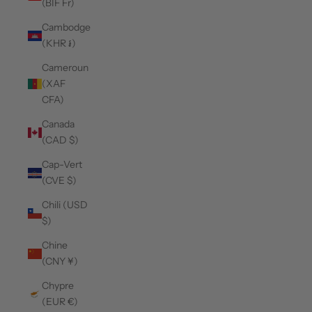
(BIF Fr)
Cambodge
(KHR ៛)
Cameroun
(XAF
CFA)
Canada
(CAD $)
Cap-Vert
(CVE $)
Chili (USD
$)
Chine
(CNY ¥)
Chypre
(EUR €)