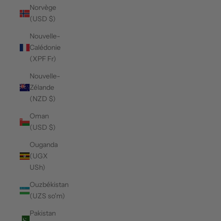
Norvège
(USD $)
Nouvelle-
Calédonie
(XPF Fr)
Nouvelle-
Zélande
(NZD $)
Oman
(USD $)
Ouganda
(UGX
USh)
Ouzbékistan
(UZS so'm)
Pakistan