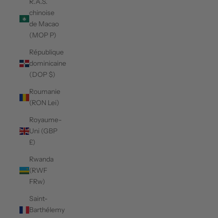
R.A.S.
chinoise
de Macao
(MOP P)
République
dominicaine
(DOP $)
Roumanie
(RON Lei)
Royaume-
Uni (GBP
£)
Rwanda
(RWF
FRw)
Saint-
Barthélemy