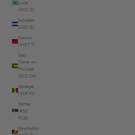
Lucie
(XCD $)
Salvador
(USD $)
Samoa
(WST T)
Sao
Tomé-et-
Principe
(STD Db)
Sénégal
(XOF Fr)
Serbie
(RSD
РСД)
Seychelles