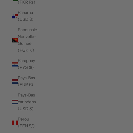
(PKR ₨)
Panama
(USD $)
Papouasie-
Nouvelle-
Guinée
(PGK K)
Paraguay
(PYG ₲)
Pays-Bas
(EUR €)
Pays-Bas
caribéens
(USD $)
Pérou
(PEN S/)