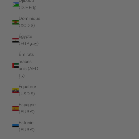
Djibouti
(DJF Fdj)
Dominique
(XCD $)
Égypte
(EGP ج.م)
Émirats
arabes
unis (AED
د.إ)
Équateur
(USD $)
Espagne
(EUR €)
Estonie
(EUR €)