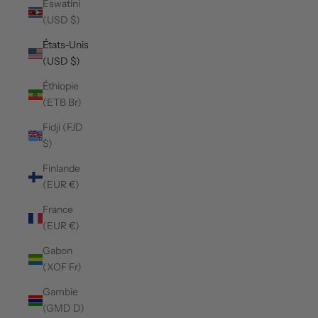
Eswatini
(USD $)
États-Unis
(USD $)
Éthiopie
(ETB Br)
Fidji (FJD
$)
Finlande
(EUR €)
France
(EUR €)
Gabon
(XOF Fr)
Gambie
(GMD D)