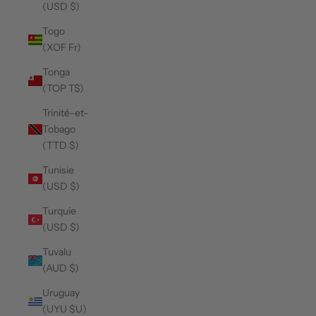
(USD $)
Togo
(XOF Fr)
Tonga
(TOP T$)
Trinité-et-
Tobago
(TTD $)
Tunisie
(USD $)
Turquie
(USD $)
Tuvalu
(AUD $)
Uruguay
(UYU $U)