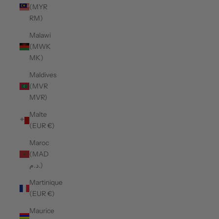
(MYR
RM)
Malawi
(MWK
MK)
Maldives
(MVR
MVR)
Malte
(EUR €)
Maroc
(MAD
د.م.)
Martinique
(EUR €)
Maurice