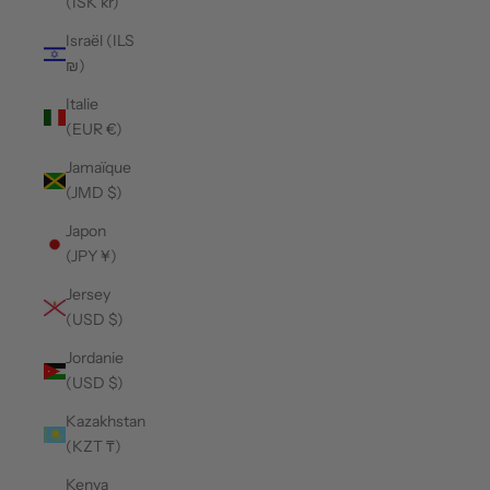
(ISK kr)
Israël (ILS
₪)
Italie
(EUR €)
Jamaïque
(JMD $)
Japon
(JPY ¥)
Jersey
(USD $)
Jordanie
(USD $)
Kazakhstan
(KZT ₸)
Kenya