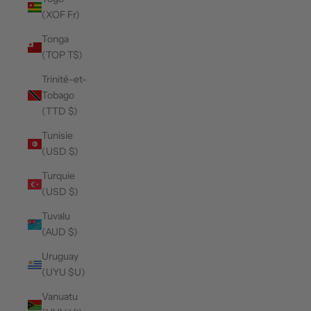
(XOF Fr)
Tonga
(TOP T$)
Trinité-et-
Tobago
(TTD $)
Tunisie
(USD $)
Turquie
(USD $)
Tuvalu
(AUD $)
Uruguay
(UYU $U)
Vanuatu