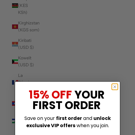
(KES
KSh)
Kirghizstan
(KGS som)
Kiribati
(USD $)
Koweït
(USD $)
La
Réunion
(EUR €)
15% OFF
YOUR
Laos
FIRST ORDER
(LAK ₭)
Lesotho
Save on your
first order
and
unlock
(USD $)
exclusive VIP offers
when you join.
Lettonie