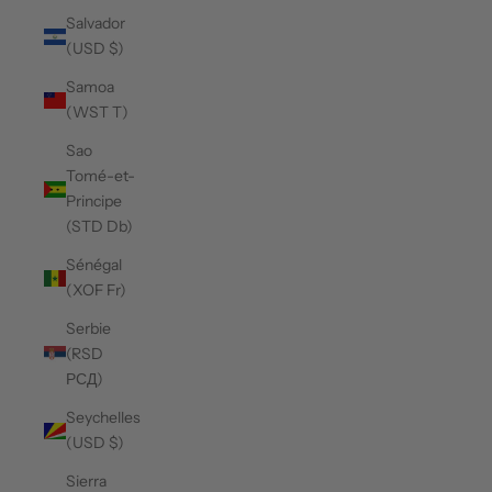
Salvador
(USD $)
Samoa
(WST T)
Sao
Tomé-et-
Principe
(STD Db)
Sénégal
(XOF Fr)
Serbie
(RSD
РСД)
Seychelles
(USD $)
Sierra