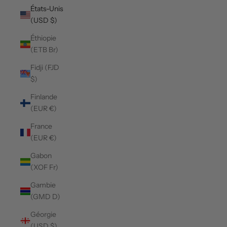
États-Unis
(USD $)
Éthiopie
(ETB Br)
Fidji (FJD
$)
Finlande
(EUR €)
France
(EUR €)
Gabon
(XOF Fr)
Gambie
(GMD D)
Géorgie
(USD $)