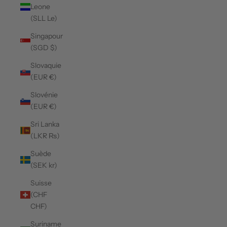
Leone
(SLL Le)
Singapour
(SGD $)
Slovaquie
(EUR €)
Slovénie
(EUR €)
Sri Lanka
(LKR ₨)
Suède
(SEK kr)
Suisse
(CHF
CHF)
Suriname