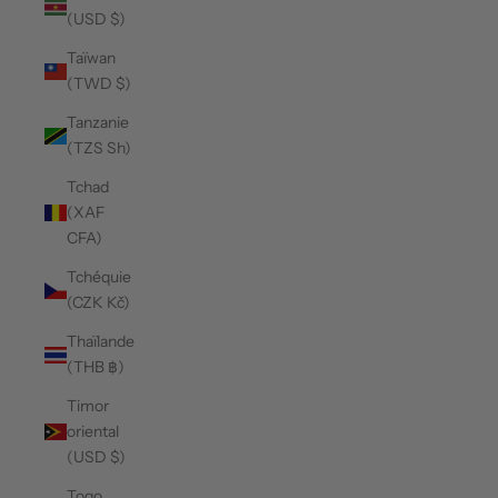
(USD $)
Taïwan
(TWD $)
Tanzanie
(TZS Sh)
Tchad
(XAF
CFA)
Tchéquie
(CZK Kč)
Thaïlande
(THB ฿)
Timor
oriental
(USD $)
Togo