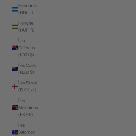
Honduras
(HNL L)
Hongrie
(HUF Ft)
Îles
Caïmans
(KYD $)
Îles Cook
(NZD $)
Îles Féroé
(DKK kr.)
Îles
Malouines
(FKP £)
Îles
Salomon