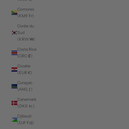
Comores
(KMF Fr)
Corée du
Sud
(KRW ₩)
Costa Rica
(CRC ₡)
Croatie
(EUR €)
Curaçao
(ANG ƒ)
Danemark
(DKK kr.)
Djibouti
(DJF Fdj)