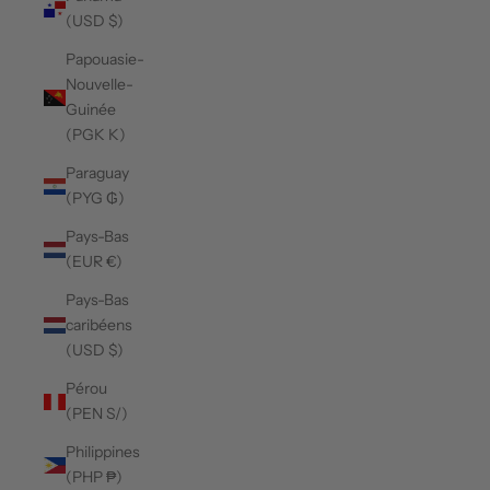
(USD $)
Papouasie-
Nouvelle-
Guinée
(PGK K)
Paraguay
(PYG ₲)
Pays-Bas
(EUR €)
Pays-Bas
caribéens
(USD $)
Pérou
(PEN S/)
Philippines
(PHP ₱)