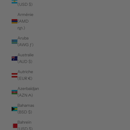
(USD $)
Arménie
(AMD
դր.)
Aruba
(AWG ƒ)
Australie
(AUD $)
Autriche
(EUR €)
Azerbaïdjan
(AZN ₼)
Bahamas
(BSD $)
Bahreïn
(USD $)