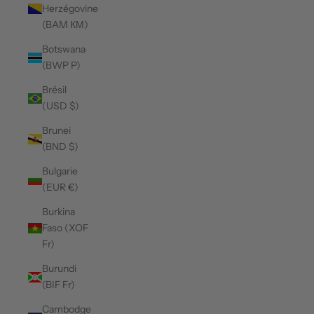
Herzégovine
(BAM КМ)
Botswana
(BWP P)
Brésil
(USD $)
Brunei
(BND $)
Bulgarie
(EUR €)
Burkina
Faso (XOF
Fr)
Burundi
(BIF Fr)
Cambodge