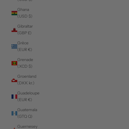
Ghana
(USD $)
Gibraltar
(GBP £)
Grèce
(EUR €)
Grenade
(XCD $)
Groenland
(DKK kr.)
Guadeloupe
(EUR €)
Guatemala
(GTQ Q)
Guernesey