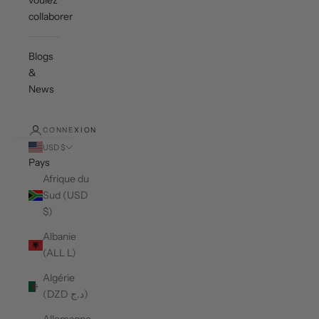
voulez
collaborer ?
Blogs
&
News
CONNEXION
USD $
Pays
Afrique du
Sud (USD
$)
Albanie
(ALL L)
Algérie
(DZD د.ج)