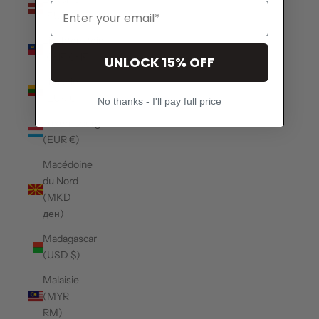
(EUR €)
Liechtenstein
(CHF CHF)
UNLOCK 15% OFF
Lituanie
(EUR €)
No thanks - I'll pay full price
Luxembourg
(EUR €)
Macédoine
du Nord
(MKD
ден)
Madagascar
(USD $)
Malaisie
(MYR
RM)