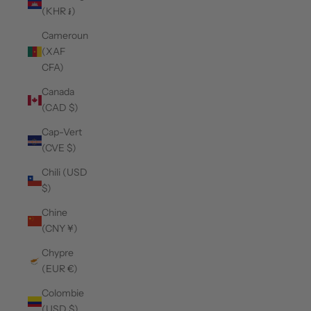
(KHR ៛)
Cameroun
(XAF
CFA)
Canada
(CAD $)
Cap-Vert
(CVE $)
Chili (USD
$)
Chine
(CNY ¥)
Chypre
(EUR €)
Colombie
(USD $)