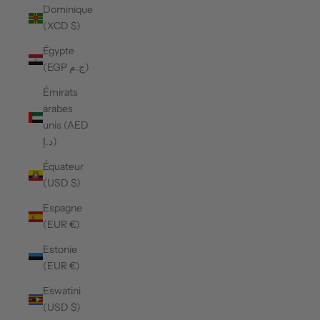
Dominique
(XCD $)
Égypte
(EGP ج.م)
Émirats
arabes
unis (AED
د.إ)
Équateur
(USD $)
Espagne
(EUR €)
Estonie
(EUR €)
Eswatini
(USD $)