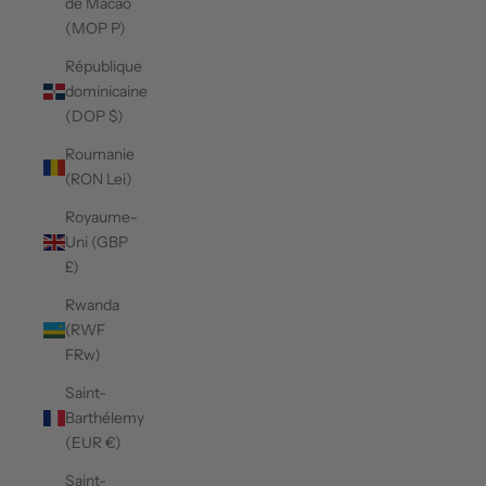
de Macao
(MOP P)
République
dominicaine
(DOP $)
Roumanie
(RON Lei)
Royaume-
Uni (GBP
£)
Rwanda
(RWF
FRw)
Saint-
Barthélemy
(EUR €)
Saint-