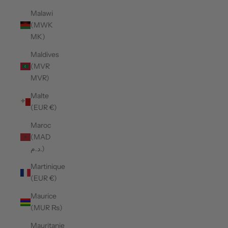
Malawi
(MWK
MK)
Maldives
(MVR
MVR)
Malte
(EUR €)
Maroc
(MAD
د.م.)
Martinique
(EUR €)
Maurice
(MUR ₨)
Mauritanie