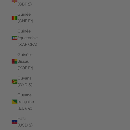
(GBP £)
Guinée
(GNF Fr)
Guinée
équatoriale
(XAF CFA)
Guinée-
Bissau
(XOF Fr)
Guyana
(GYD $)
Guyane
française
(EUR €)
Haïti
(USD $)