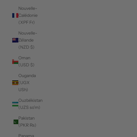
Nouvelle-
Calédonie
(XPF Fr)
Nouvelle-
Zélande
(NZD $)
Oman
(USD $)
Ouganda
(UGX
USh)
Ouzbékistan
(UZS so'm)
Pakistan
(PKR ₨)
Panama