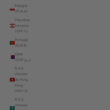
Pologne
(PLN zł)
Polynésie
française
(XPF Fr)
Portugal
(EUR €)
Qatar
(QAR ر.ق)
R.A.S.
chinoise
de Hong
Kong
(HKD $)
R.A.S.
chinoise