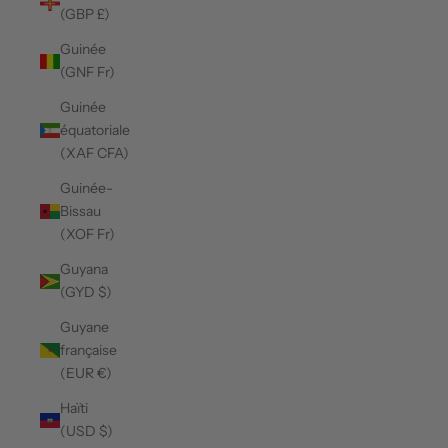
(GBP £)
Guinée
(GNF Fr)
Guinée
équatoriale
(XAF CFA)
Guinée-
Bissau
(XOF Fr)
Guyana
(GYD $)
Guyane
française
(EUR €)
Haïti
(USD $)