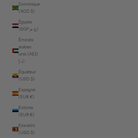
Dominique
(XCD $)
Égypte
(EGP ج.م)
Émirats
arabes
unis (AED
د.إ)
Équateur
(USD $)
Espagne
(EUR €)
Estonie
(EUR €)
Eswatini
(USD $)