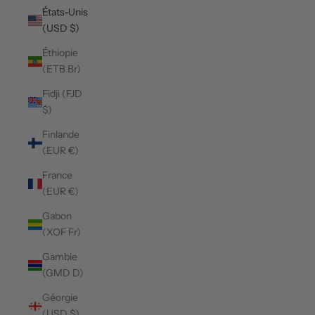
États-Unis
(USD $)
Éthiopie
(ETB Br)
Fidji (FJD
$)
Finlande
(EUR €)
France
(EUR €)
Gabon
(XOF Fr)
Gambie
(GMD D)
Géorgie
(USD $)