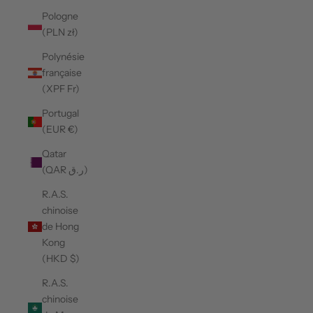
Pologne
(PLN zł)
Polynésie
française
(XPF Fr)
Portugal
(EUR €)
Qatar
(QAR ر.ق)
R.A.S.
chinoise
de Hong
Kong
(HKD $)
R.A.S.
chinoise