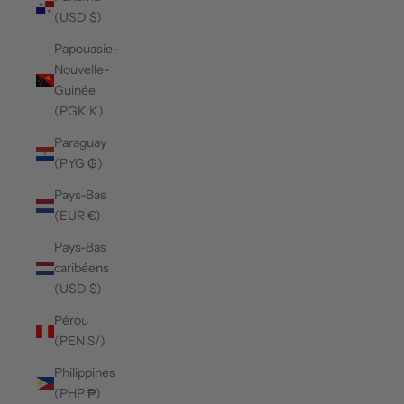
(USD $)
Papouasie-
Nouvelle-
Guinée
(PGK K)
Paraguay
(PYG ₲)
Pays-Bas
(EUR €)
Pays-Bas
caribéens
(USD $)
Pérou
(PEN S/)
Philippines
(PHP ₱)