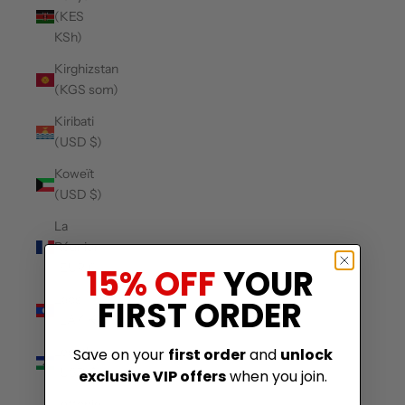
(KES
KSh)
Kirghizstan
(KGS som)
Kiribati
(USD $)
Koweït
(USD $)
La
Réunion
(EUR €)
15% OFF
YOUR
Laos
FIRST ORDER
(LAK ₭)
Lesotho
Save on your
first order
and
unlock
(USD $)
exclusive VIP offers
when you join.
Lettonie