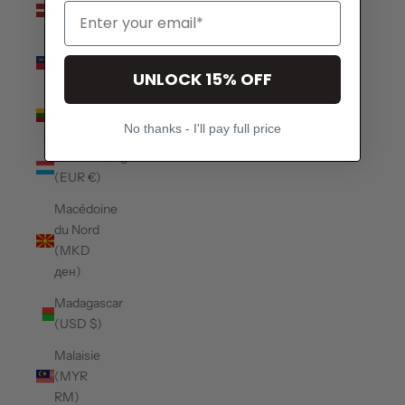
(EUR €)
Liechtenstein
(CHF CHF)
UNLOCK 15% OFF
Lituanie
(EUR €)
No thanks - I'll pay full price
Luxembourg
(EUR €)
Macédoine
du Nord
(MKD
ден)
Madagascar
(USD $)
Malaisie
(MYR
RM)