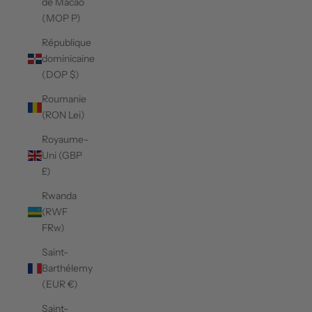
de Macao
(MOP P)
République
dominicaine
(DOP $)
Roumanie
(RON Lei)
Royaume-
Uni (GBP
£)
Rwanda
(RWF
FRw)
Saint-
Barthélemy
(EUR €)
Saint-