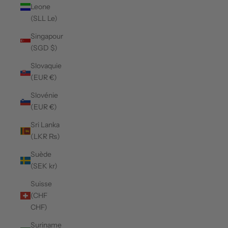
Leone
(SLL Le)
Singapour
(SGD $)
Slovaquie
(EUR €)
Slovénie
(EUR €)
Sri Lanka
(LKR ₨)
Suède
(SEK kr)
Suisse
(CHF
CHF)
Suriname