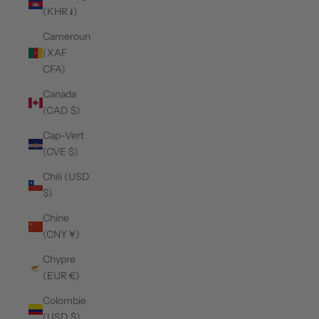
(KHR ៛)
Cameroun
(XAF
CFA)
Canada
(CAD $)
Cap-Vert
(CVE $)
Chili (USD
$)
Chine
(CNY ¥)
Chypre
(EUR €)
Colombie
(USD $)