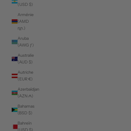
(USD $)
Arménie
(AMD
դր.)
Aruba
(AWG ƒ)
Australie
(AUD $)
Autriche
(EUR €)
Azerbaïdjan
(AZN ₼)
Bahamas
(BSD $)
Bahreïn
(USD $)