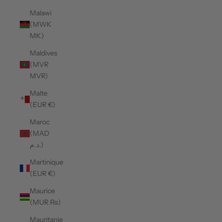
Malawi
(MWK
MK)
Maldives
(MVR
MVR)
Malte
(EUR €)
Maroc
(MAD
د.م.)
Martinique
(EUR €)
Maurice
(MUR ₨)
Mauritanie