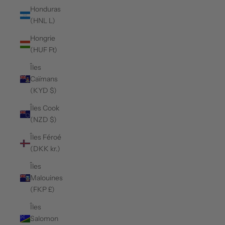
Honduras
(HNL L)
Hongrie
(HUF Ft)
Îles
Caïmans
(KYD $)
Îles Cook
(NZD $)
Îles Féroé
(DKK kr.)
Îles
Malouines
(FKP £)
Îles
Salomon