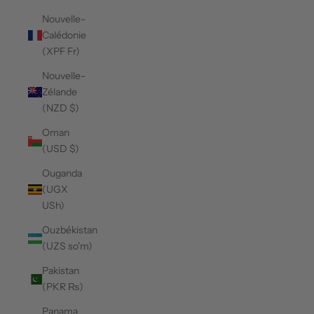
Nouvelle-
Calédonie
(XPF Fr)
Nouvelle-
Zélande
(NZD $)
Oman
(USD $)
Ouganda
(UGX
USh)
Ouzbékistan
(UZS so'm)
Pakistan
(PKR ₨)
Panama