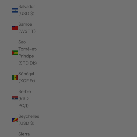
Salvador
(USD $)
Samoa
(WST T)
Sao
Tomé-et-
Principe
(STD Db)
Sénégal
(XOF Fr)
Serbie
(RSD
РСД)
Seychelles
(USD $)
Sierra