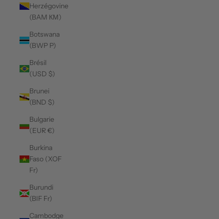
Herzégovine
(BAM КМ)
Botswana
(BWP P)
Brésil
(USD $)
Brunei
(BND $)
Bulgarie
(EUR €)
Burkina
Faso (XOF
Fr)
Burundi
(BIF Fr)
Cambodge