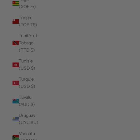
(XOF Fr)
Tonga
(TOP T$)
Trinité-et-
Tobago
(TTD $)
Tunisie
(USD $)
Turquie
(USD $)
Tuvalu
(AUD $)
Uruguay
(UYU $U)
Vanuatu