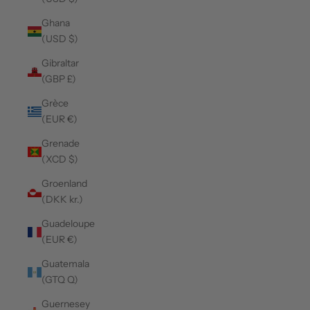
Ghana
(USD $)
Gibraltar
(GBP £)
Grèce
(EUR €)
Grenade
(XCD $)
Groenland
(DKK kr.)
Guadeloupe
(EUR €)
Guatemala
(GTQ Q)
Guernesey