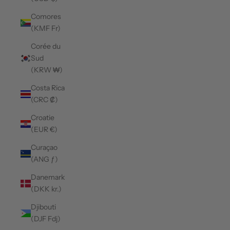
Comores
(KMF Fr)
Corée du
Sud
(KRW ₩)
Costa Rica
(CRC ₡)
Croatie
(EUR €)
Curaçao
(ANG ƒ)
Danemark
(DKK kr.)
Djibouti
(DJF Fdj)