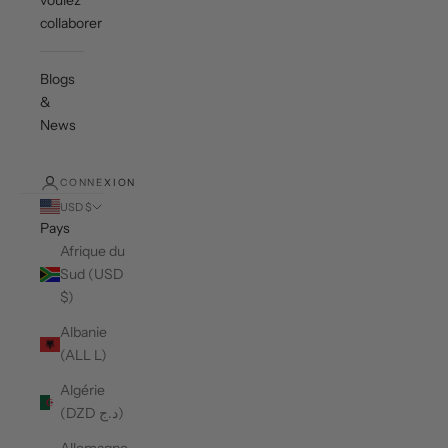
voulez
collaborer ?
Blogs
&
News
CONNEXION
USD $
Pays
Afrique du
Sud (USD
$)
Albanie
(ALL L)
Algérie
(DZD د.ج)