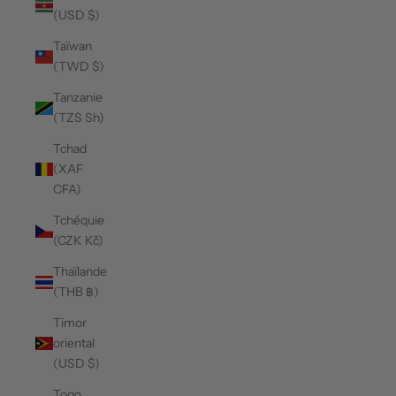
(USD $)
Taïwan
(TWD $)
Tanzanie
(TZS Sh)
Tchad
(XAF
CFA)
Tchéquie
(CZK Kč)
Thaïlande
(THB ฿)
Timor
oriental
(USD $)
Togo