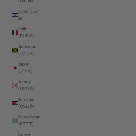
(ISK kr)
Israël (ILS
₪)
Italie
(EUR €)
Jamaïque
(JMD $)
Japon
(JPY ¥)
Jersey
(USD $)
Jordanie
(USD $)
Kazakhstan
(KZT ₸)
Kenya