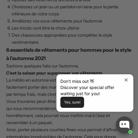
Choisissez un jean ou un pantalon en laine pour la partie
inférieure de votre corps
Améliorez vos sous-vêtements pour l'automne
Les tricots vont être le choix ultime
Des chaussures appropriées pour compléter le style
vestimentaire
6 essentiels de vêtements pour hommes pour le style
à l’automne 2021
Sachons quelques faits sur l'automne,
C'est la saison pour superposer vos vêtements
La météo en automne est tellement imprévisible. On peut
Don't miss out 👋
facilement porter des manteaux, des vestes ou des sweat-shirts
Discover your special offer
waiting just for you!
par temps frais, mais c'est difficile dans cette météo imprévisible.
Vous trouverez peut-être des astuces de style pour l’automne
Yes, sure!
qui vous recommanderont de porter des vêtements épais. Mais
honnêtement, cela pourrait vous mettre mal à l’aise et
ressembler à un paquet.
Ainsi, porter plusieurs couches fines vous permet d’affronter les
intempéries imprévisibles de l’automne. Cela vous donne